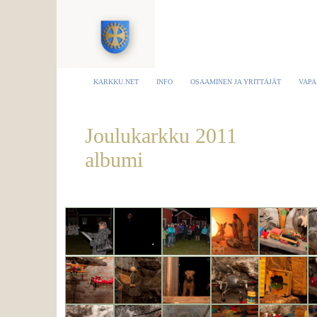
KARKKU.NET
INFO
OSAAMINEN JA YRITTÄJÄT
VAPA
Joulukarkku 2011
albumi