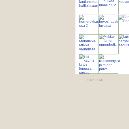
©
KARKKU