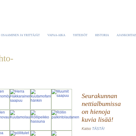
OSAAMINEN JA YRITTÄJÄT
VAPAA-AIKA
YHTEISÖT
HISTORIA
AJANKOHTAI
hto-
Seurakunnan
nettialbumissa
on hienoja
kuvia lisää!
Katso
TÄSTÄ!