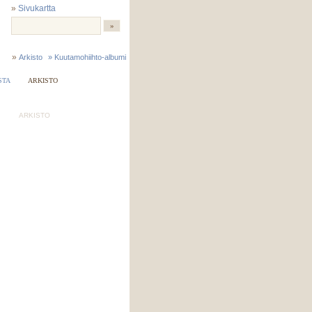
»
Sivukartta
»
Arkisto
» Kuutamohiihto-albumi
STA
ARKISTO
ARKISTO