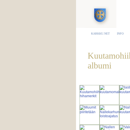
KARKKU.NET
INFO
Kuutamohii
albumi