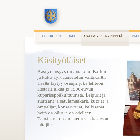
KARKKU.NET
INFO
OSAAMINEN JA YRITTÄJÄT
VAPA
Käsityöläiset
Käsityöläisyys on aina ollut Karkun
ja koko Tyrväänseudun valttikortti.
Täältä löytyy osaajia joka lähtöön.
Historia alkaa jo 1500-luvun
kupariseppäkulttuurista. Leipurit ja
suutaarit ja satulamaakarit, kutojat ja
ompelijat, konservoijat, kellosepät...
heitä on ollut ja on edelleen.
Tämä sivu on omistettu siis käsityön
taitajille.