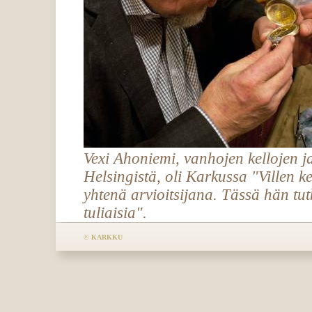
Vexi Ahoniemi, vanhojen kellojen j
Helsingistä, oli Karkussa "Villen k
yhtenä arvioitsijana. Tässä hän tu
tuliaisia".
©
KARKKU