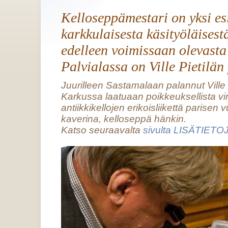
Kelloseppämestari on yksi es
karkkulaisesta käsityöläisest
edelleen voimissaan olevasta
Palvialassa on Ville Pietilän
Juurilleen Sastamalaan palannut Ville P
Karkussa laatuaan poikkeuksellista vi
antiikkikellojen erikoisliikettä parisen
kaverina, kelloseppä hänkin.
Katso seuraavalta
sivulta LISÄTIETO