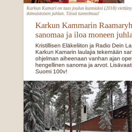
Karkun Kamari on taas joulun kunniaksi (2018) viettäny
ikimuistoisen juhlan. Tässä tunnelmaa!
Karkun Kammarin Raamaryh
sanomaa ja iloa moneen juhl
Kristillisen Eläkeliiton ja Radio Dein L
Karkun Kamarin laulajia tekemään sa
ohjelman aiheenaan vanhan ajan opett
hengellinen sanoma ja arvot. Lisävaatim
Suomi 100v!