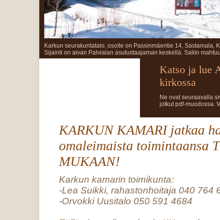
Karkun seurakuntatalo, osoite on Passinmäentie 14, Sastamala, K
Sijainti on aivan Palvialan asutustaajaman keskellä. Saliin mahtuu
Katso ja lue 
kirkossa
Ne ovat seuraavalla si
jotkut pdf-muodossa.
V
KARKUN KAMARI jatkaa ha
omaleimaista toimintaans
MUKAAN!
Karkun kamarin toimikunta:
-Lea Suikki, rahastonhoitaja 040 764 
-Orvokki Uusitalo 050 591 4684