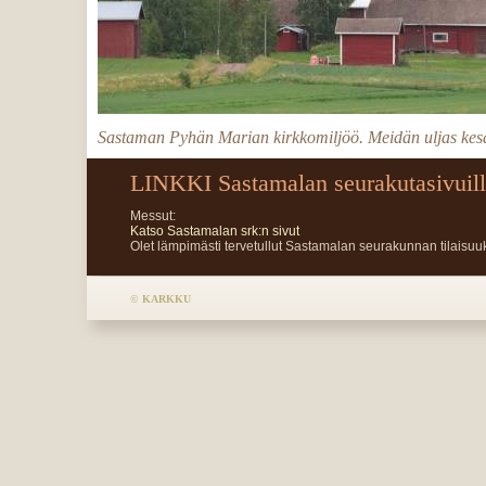
Sastaman Pyhän Marian kirkkomiljöö. Meidän uljas kes
LINKKI Sastamalan seurakutasivuil
Messut:
Katso Sastamalan srk:n sivut
Olet lämpimästi tervetullut Sastamalan seurakunnan tilaisuuk
©
KARKKU