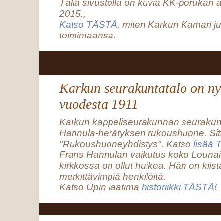
Tällä sivustolla on kuvia KK-porukan a
2015.,
Katso TÄSTÄ
, miten Karkun Kamari ju
toimintaansa.
Karkun seurakuntatalo on nyt
vuodesta 1911
Karkun kappeliseurakunnan seurakunt
Hannula-herätyksen rukoushuone. Sitä
"Rukoushuoneyhdistys". Katso
lisää
Frans Hannulan vaikutus koko Loun
kirkkossa on ollut huikea. Hän on kiis
merkittävimpiä henkilöitä.
Katso Upin laatima
historiikki TÄSTÄ!