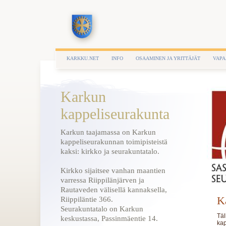
KARKKU.NET
INFO
OSAAMINEN JA YRITTÄJÄT
VAPA
Karkun
kappeliseurakunta
Karkun taajamassa on Karkun
kappeliseurakunnan toimipisteistä
kaksi: kirkko ja seurakuntatalo.
Kirkko sijaitsee vanhan maantien
varressa Riippilänjärven ja
Rautaveden välisellä kannaksella,
K
Riippiläntie 366.
Seurakuntatalo on Karkun
Täl
keskustassa, Passinmäentie 14.
kap