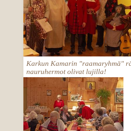
Karkun Kamarin "raamaryhmä" räv
nauruhermot olivat lujilla!