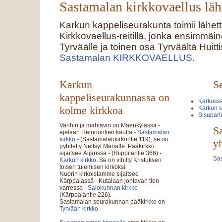
Sastamalan kirkkovaellus läh
Karkun kappeliseurakunta toimii lähe
Kirkkovaellus-reitillä, jonka ensimmä
Tyrväälle ja toinen osa Tyrväältä Huitti
Sastamalan KIRKKOVAELLUS.
Karkun
S
kappeliseurakunnassa on
Karkussa
kolme kirkkoa
Karkun s
Sisuparti
Vanhin ja mahtavin on Mäenkylässä -
S
ajetaan Heinoontien kautta -
Sastamalan
kirkko
- (Sastamalankirkontie 119), se on
yh
pyhitetty Neitsyt Marialle. Pääkirkko
sijaitsee Äijärissä - (Riippiläntie 366) -
Sa
Karkun kirkko
. Se on vihitty Kristuksen
toisen tulemisen kirkoksi.
Nuorin kirkoistamme sijaitsee
Kärppälässä - Kutalaan johtavan tien
varressa -
Salokunnan kirkko
(Kärppäläntie 226).
Sastamalan seurakunnan pääkirkko on
Tyrvään kirkko.