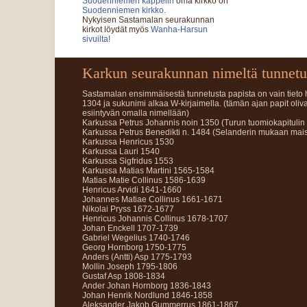
Suodenniemen kappelin
oma kirkko on
Suodenniemen kirkko.
Nykyisen Sastamalan seurakunnan
kirkot löydät myös
Wanha-Harsun
sivuilta!
Karkun seurakunnan nimeltä tunnetut
Sastamalan ensimmäisestä tunnetusta papista on vain tieto 
1304 ja sukunimi alkaa W-kirjaimella. (tämän ajan papit oliva
esiintyvän omalla nimellään)
Karkussa Petrus Johannis noin 1350 (Turun tuomiokapitulin a
Karkussa Petrus Benedikti n. 1484 (Selanderin mukaan maist
Karkussa Henricus 1530
Karkussa Lauri 1540
Karkussa Sigfridus 1553
Karkussa Matias Martini 1565-1584
Matias Matie Collinus 1586-1639
Henricus Arvidi 1641-1660
Johannes Matiae Collinus 1661-1671
Nikolai Pryss 1672-1677
Henricus Johannis Collinus 1678-1707
Johan Enckell 1707-1739
Gabriel Wegelius 1740-1746
Georg Hornborg 1750-1775
Anders (Antti) Asp 1775-1793
Mollin Joseph 1795-1806
Gustaf Asp 1808-1834
Ander Johan Hornborg 1836-1843
Johan Henrik Nordlund 1846-1858
Aleksander Jakob Gummerrus 1861-1867