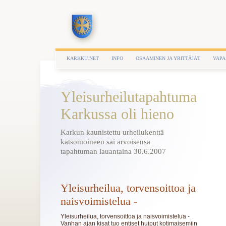
KARKKU.NET
INFO
OSAAMINEN JA YRITTÄJÄT
VAPA
Yleisurheilutapahtuma
Karkussa oli hieno
Karkun kaunistettu urheilukenttä
katsomoineen sai arvoisensa
tapahtuman lauantaina 30.6.2007
Yleisurheilua, torvensoittoa ja
naisvoimistelua -
Yleisurheilua, torvensoittoa ja naisvoimistelua -
Vanhan ajan kisat tuo entiset huiput kotimaisemiin