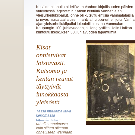
Kesäkuun lopulla pidettävien Vanhan kirjallisuuden päivien
yhteydessä järjestettiin Karkun kentällä Vanhan ajan
yleisurheilukilpailut, jonne oli kutsuttu entisiä vammalalaisia
ja myös muita täällä usein nähtyjä huippu-urheilijoita. Vanh
ajan yleisurheilukilpailut toteutettiin osana Vammalan
Kaupungin 100. juhlavuoden ja Hengitysliitto Helin Hoikan
kuntoutuskeskuksen 30. juhlavuoden tapahtumia.
Kisat
onnistuivat
loistavasti.
Katsomo ja
kentän reunat
täyttyivät
innokkaasta
yleisöstä
Tässä muutama kuva
kertomassa
tapahtumasta
-
urheilutunnelmasta
kuin siihen oikeaan
onnelliseen Wanhaan