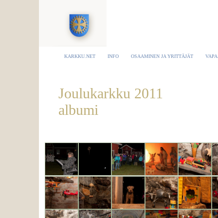
KARKKU.NET
INFO
OSAAMINEN JA YRITTÄJÄT
VAPA
Joulukarkku 2011
albumi