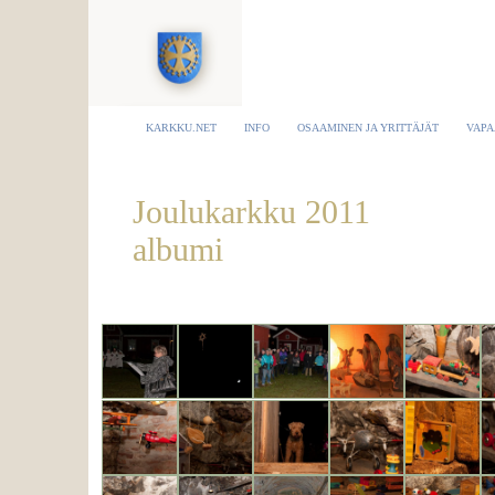
KARKKU.NET
INFO
OSAAMINEN JA YRITTÄJÄT
VAPA
Joulukarkku 2011
albumi